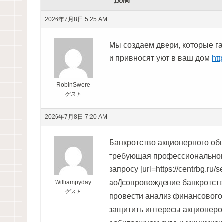
2026年7月8日 5:25 AM
Мы создаем двери, которые г
и привносят уют в ваш дом
ht
RobinSwere
ゲスト
2026年7月8日 7:20 AM
Банкротство акционерного об
требующая профессиональног
запросу [url=https://centrbg.ru/s
ao/]сопровождение банкротств
Williampyday
ゲスト
провести анализ финансового
защитить интересы акционеро