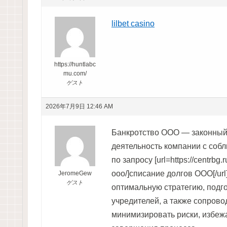
lilbet casino
https://huntlabc
mu.com/
ゲスト
2026年7月9日 12:46 AM
Банкротство ООО — законный 
деятельность компании с соб
по запросу [url=https://centrbg.r
ooo/]списание долгов ООО[/ur
JeromeGew
ゲスト
оптимальную стратегию, подг
учредителей, а также сопрово
минимизировать риски, избеж