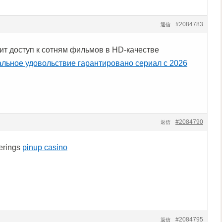
#2084783
返信
ит доступ к сотням фильмов в HD-качестве
льное удовольствие гарантировано сериал с 2026
#2084790
返信
ferings
pinup casino
#2084795
返信