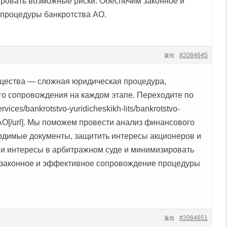
ровать возможные риски. Обеспечим законное и
процедуры банкротства АО.
#2084645
返信
щества — сложная юридическая процедура,
о сопровождения на каждом этапе. Переходите по
ervices/bankrotstvo-yuridicheskikh-lits/bankrotstvo-
АО[/url]. Мы поможем провести анализ финансового
ходимые документы, защитить интересы акционеров и
ши интересы в арбитражном суде и минимизировать
 законное и эффективное сопровождение процедуры
#2084651
返信