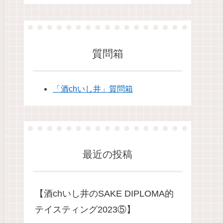
質問箱
「酒chいし井」質問箱
最近の投稿
【酒chいし井のSAKE DIPLOMA的
テイスティング2023⑤】