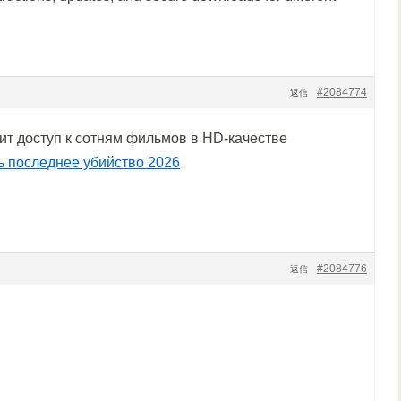
#2084774
返信
ит доступ к сотням фильмов в HD-качестве
ь последнее убийство 2026
#2084776
返信