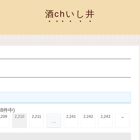
酒chいし井
38件中)
,209
2,210
2,211
2,241
2,242
2,243
→
…