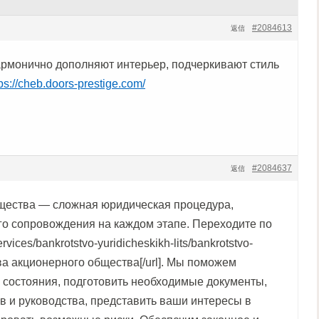
#2084613
返信
армонично дополняют интерьер, подчеркивают стиль
tps://cheb.doors-prestige.com/
#2084637
返信
щества — сложная юридическая процедура,
о сопровождения на каждом этапе. Переходите по
ervices/bankrotstvo-yuridicheskikh-lits/bankrotstvo-
а акционерного общества[/url]. Мы поможем
 состояния, подготовить необходимые документы,
в и руководства, представить ваши интересы в