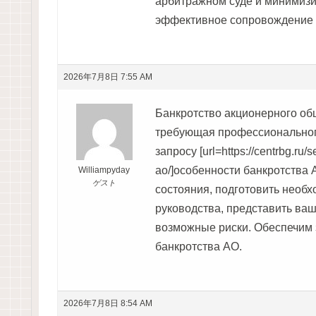
арбитражном суде и минимизи
эффективное сопровождение 
2026年7月8日 7:55 AM
Банкротство акционерного об
требующая профессиональног
запросу [url=https://centrbg.ru/s
ao/]особенности банкротства 
Williampyday
ゲスト
состояния, подготовить необ
руководства, представить ва
возможные риски. Обеспечим
банкротства АО.
2026年7月8日 8:54 AM