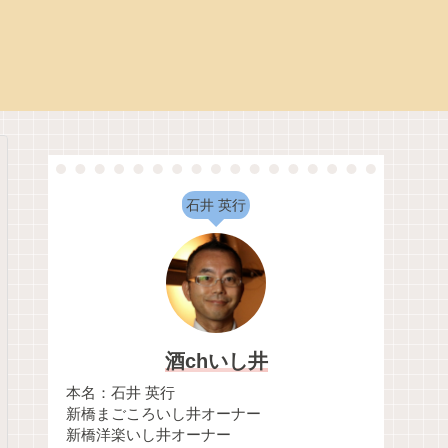
石井 英行
酒chいし井
本名：石井 英行
新橋まごころいし井オーナー
新橋洋楽いし井オーナー