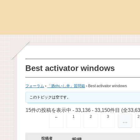
Best activator windows
フォーラム
›
「酒chいし井」質問箱
›
Best activator windows
このトピックは空です。
15件の投稿を表示中 - 33,136 - 33,150件目 (全33,6
←
1
2
3
2
…
投稿者
投稿