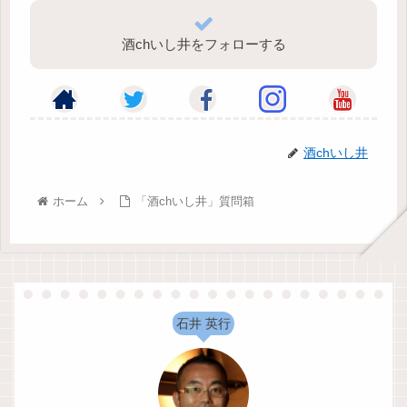
酒chいし井をフォローする
酒chいし井
ホーム
「酒chいし井」質問箱
石井 英行