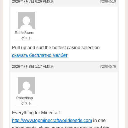
2026年7月7日 6:26 PM
#2084510
返信
RobinSwere
ゲスト
Pull up and surf the hottest casino selection
скачать бесплатно мелбет
2026年7月8日 1:17 AM
#2084576
返信
Roberthap
ゲスト
Everything for Minecraft
http://www.topminecraftworldseeds.com
in one