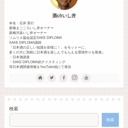
酒chいし井
本名：石井 英行
新橋まごころいし井オーナー
新橋洋楽いし井オーナー
ソムリエ協会認定SAKE DIPLOMA
SAKE DIPLOMA講師
「日本酒の正しい知識を皆様に！」をモットーに、
多くの方に気軽に日本酒を楽しんでもらえる環境作りを推進』
・日本酒講座
・SAKE DIPLOMA的テイスティング
等日本酒関連情報をYouTube他にて発信
検索
検索