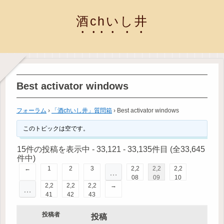
酒chいし井
Best activator windows
フォーラム
›
「酒chいし井」質問箱
›
Best activator windows
このトピックは空です。
15件の投稿を表示中 - 33,121 - 33,135件目 (全33,645
件中)
←
1
2
3
2,2
2,2
2,2
…
08
09
10
2,2
2,2
2,2
→
…
41
42
43
投稿者
投稿