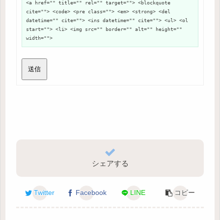
<a href="" title="" rel="" target=""> <blockquote
cite=""> <code> <pre class=""> <em> <strong> <del
datetime="" cite=""> <ins datetime="" cite=""> <ul> <ol
start=""> <li> <img src="" border="" alt="" height=""
width="">
送信
シェアする
Twitter
Facebook
LINE
コピー