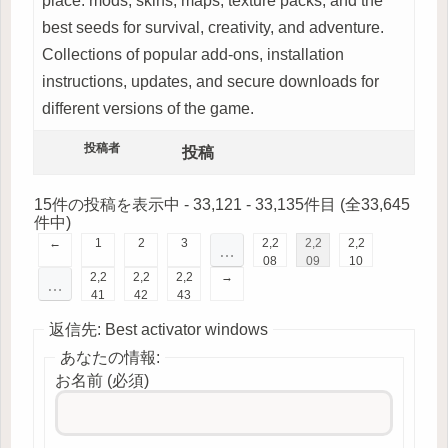
place: mods, skins, maps, texture packs, and the
best seeds for survival, creativity, and adventure.
Collections of popular add-ons, installation
instructions, updates, and secure downloads for
different versions of the game.
投稿者
投稿
15件の投稿を表示中 - 33,121 - 33,135件目 (全33,645
件中)
←
1
2
3
2,2
2,2
2,2
…
08
09
10
2,2
2,2
2,2
→
…
41
42
43
返信先: Best activator windows
あなたの情報:
お名前 (必須)