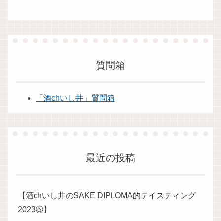
質問箱
「酒chいし井」質問箱
最近の投稿
【酒chいし井のSAKE DIPLOMA的テイスティング
2023⑤】