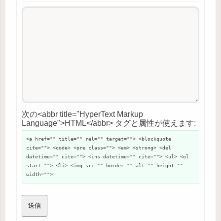
次の<abbr title="HyperText Markup
Language">HTML</abbr> タグと属性が使えます:
<a href="" title="" rel="" target=""> <blockquote
cite=""> <code> <pre class=""> <em> <strong> <del
datetime="" cite=""> <ins datetime="" cite=""> <ul> <ol
start=""> <li> <img src="" border="" alt="" height=""
width="">
送信