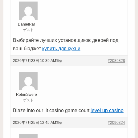
DanielRar
ゲスト
Выбирайте лучших установщиков дверей под
ваш бюджет
купить для кухни
2026年7月23日 10:39 AM
#2089828
返信
RobinSwere
ゲスト
Blaze into our lit casino game court
level up casino
2026年7月25日 12:45 AM
#2090324
返信