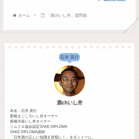
ホーム
「酒chいし井」質問箱
石井 英行
酒chいし井
本名：石井 英行
新橋まごころいし井オーナー
新橋洋楽いし井オーナー
ソムリエ協会認定SAKE DIPLOMA
SAKE DIPLOMA講師
「日本酒の正しい知識を皆様に！」をモットーに、