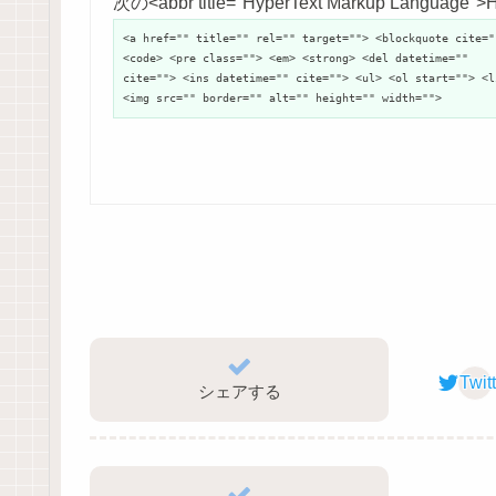
次の<abbr title="HyperText Markup Langu
<a href="" title="" rel="" target=""> <blockquote cite="
<code> <pre class=""> <em> <strong> <del datetime=""
cite=""> <ins datetime="" cite=""> <ul> <ol start=""> <l
<img src="" border="" alt="" height="" width="">
Twit
シェアする