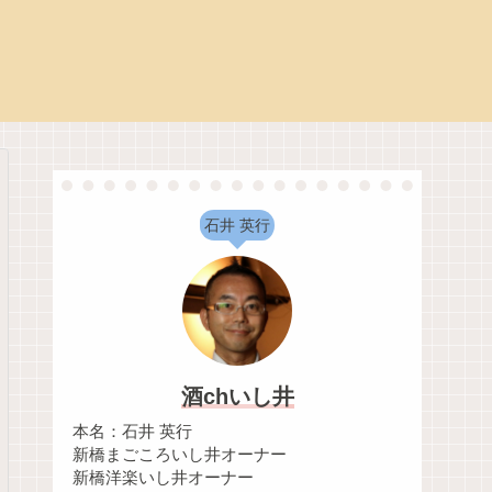
石井 英行
酒chいし井
本名：石井 英行
新橋まごころいし井オーナー
新橋洋楽いし井オーナー