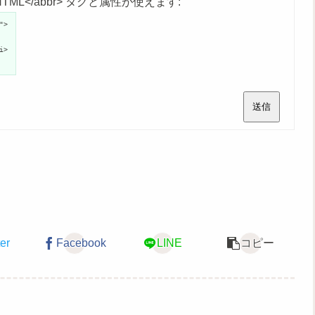
age">HTML</abbr> タグと属性が使えます:
">
i>
送信
ter
Facebook
LINE
コピー