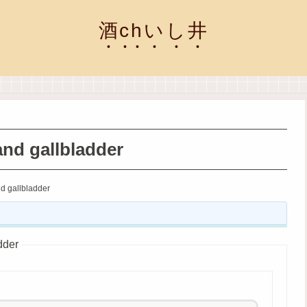
酒chいし井
and gallbladder
nd gallbladder
dder