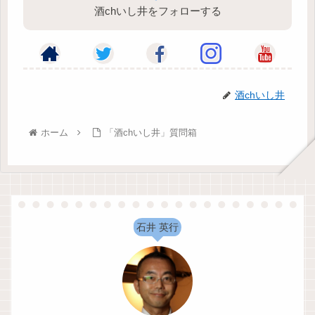
酒chいし井をフォローする
酒chいし井
ホーム
「酒chいし井」質問箱
石井 英行