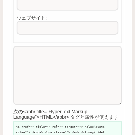
ウェブサイト:
次の<abbr title="HyperText Markup
Language">HTML</abbr> タグと属性が使えます:
<a href="" title="" rel="" target=""> <blockquote
cite=""> <code> <pre class=""> <em> <strong> <del