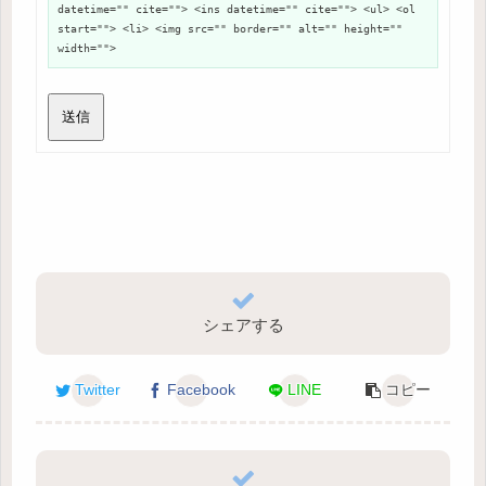
datetime="" cite=""> <ins datetime="" cite=""> <ul> <ol
start=""> <li> <img src="" border="" alt="" height=""
width="">
送信
シェアする
Twitter
Facebook
LINE
コピー