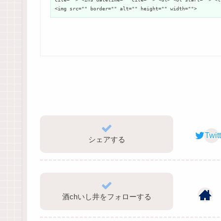
<img src="" border="" alt="" height="" width="">
Twit
シェアする
酒chいし井をフォローする