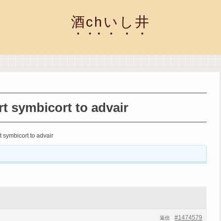
酒chいし井
t symbicort to advair
 symbicort to advair
#1474579
返信