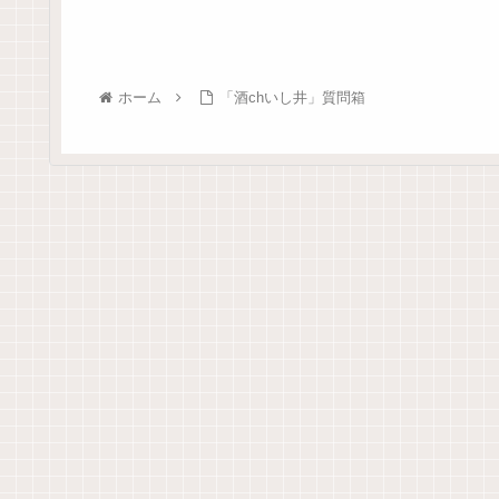
ホーム
「酒chいし井」質問箱