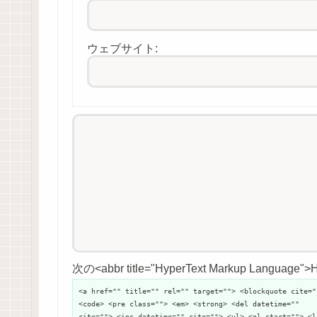
ウェブサイト:
次の<abbr title="HyperText Markup Langu
<a href="" title="" rel="" target=""> <blockquote cite="
<code> <pre class=""> <em> <strong> <del datetime=""
cite=""> <ins datetime="" cite=""> <ul> <ol start=""> <l