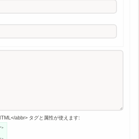
age">HTML</abbr> タグと属性が使えます:
">
i>