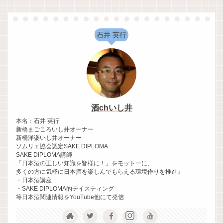
石井 英行
酒chいし井
本名：石井 英行
新橋まごころいし井オーナー
新橋洋楽いし井オーナー
ソムリエ協会認定SAKE DIPLOMA
SAKE DIPLOMA講師
「日本酒の正しい知識を皆様に！」をモットーに、
多くの方に気軽に日本酒を楽しんでもらえる環境作りを推進』
・日本酒講座
・SAKE DIPLOMA的テイスティング
等日本酒関連情報をYouTube他にて発信