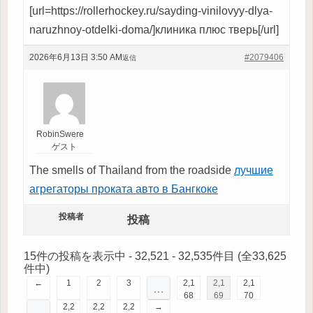
[url=https://rollerhockey.ru/sayding-vinilovyy-dlya-
naruzhnoy-otdelki-doma/]клиника плюс тверь[/url]
2026年6月13日 3:50 AM
#2079406
返信
RobinSwere
ゲスト
The smells of Thailand from the roadside
лучшие
агрегаторы проката авто в Бангкоке
投稿者
投稿
15件の投稿を表示中 - 32,521 - 32,535件目 (全33,625
件中)
←
1
2
3
2,1
2,1
2,1
…
68
69
70
2,2
2,2
2,2
→
…