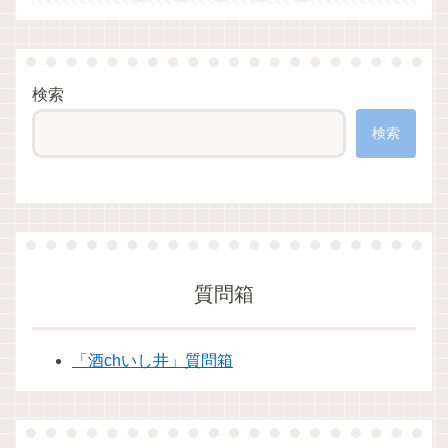
検索
検索
質問箱
「酒chいし井」質問箱