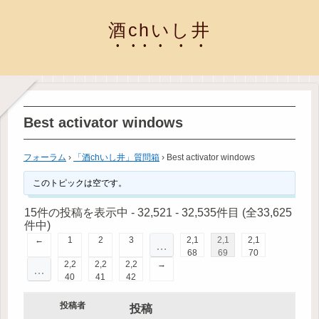
酒chいし井
Best activator windows
フォーラム
›
「酒chいし井」質問箱
›
Best activator windows
このトピックは空です。
15件の投稿を表示中 - 32,521 - 32,535件目 (全33,625
件中)
←
1
2
3
2,1
2,1
2,1
…
68
69
70
2,2
2,2
2,2
→
…
40
41
42
投稿者
投稿