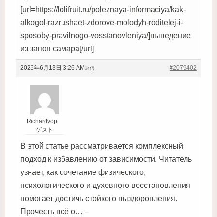
[url=https://lolifruit.ru/poleznaya-informaciya/kak-
alkogol-razrushaet-zdorove-molodyh-roditelej-i-
sposoby-pravilnogo-vosstanovleniya/]выведение
из запоя самара[/url]
2026年6月13日 3:26 AM
#2079402
返信
Richardvop
ゲスト
В этой статье рассматривается комплексный
подход к избавлению от зависимости. Читатель
узнает, как сочетание физического,
психологического и духовного восстановления
помогает достичь стойкого выздоровления.
Прочесть всё о… –