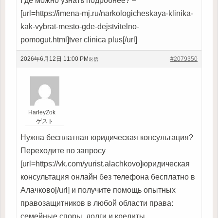
Где можно узнать подробнее? –
[url=https://imena-mj.ru/narkologicheskaya-klinika-
kak-vybrat-mesto-gde-dejstvitelno-
pomogut.html]tver clinica plus[/url]
2026年6月12日 11:00 PM
#2079350
返信
HarleyZok
ゲスト
Нужна бесплатная юридическая консультация?
Переходите по запросу
[url=https://vk.com/yurist.alachkovo]юридическая
консультация онлайн без телефона бесплатно в
Алачково[/url] и получите помощь опытных
правозащитников в любой области права:
семейные споры, долги и кредиты,