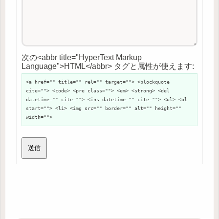
次の<abbr title="HyperText Markup
Language">HTML</abbr> タグと属性が使えます:
<a href="" title="" rel="" target=""> <blockquote
cite=""> <code> <pre class=""> <em> <strong> <del
datetime="" cite=""> <ins datetime="" cite=""> <ul> <ol
start=""> <li> <img src="" border="" alt="" height=""
width="">
送信