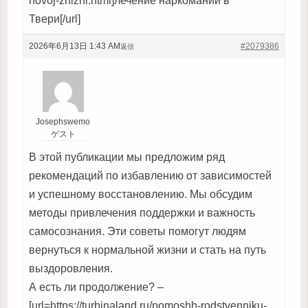
novoj-zhizni.html]лечение наркомании в
Твери[/url]
2026年6月13日 1:43 AM
#2079386
返信
Josephswemo
ゲスト
В этой публикации мы предложим ряд
рекомендаций по избавлению от зависимостей
и успешному восстановлению. Мы обсудим
методы привлечения поддержки и важность
самосознания. Эти советы помогут людям
вернуться к нормальной жизни и стать на путь
выздоровления.
А есть ли продолжение? –
[url=https://turbinaland.ru/pomoshh-rodstvenniku-