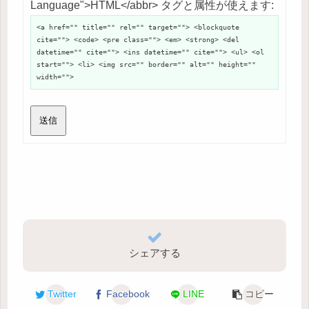
Language">HTML</abbr> タグと属性が使えます:
<a href="" title="" rel="" target=""> <blockquote
cite=""> <code> <pre class=""> <em> <strong> <del
datetime="" cite=""> <ins datetime="" cite=""> <ul> <ol
start=""> <li> <img src="" border="" alt="" height=""
width="">
送信
シェアする
Twitter
Facebook
LINE
コピー