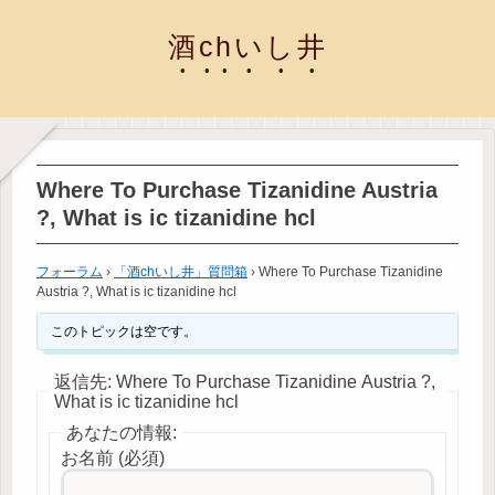
酒chいし井
Where To Purchase Tizanidine Austria
?, What is ic tizanidine hcl
フォーラム
›
「酒chいし井」質問箱
›
Where To Purchase Tizanidine
Austria ?, What is ic tizanidine hcl
このトピックは空です。
返信先: Where To Purchase Tizanidine Austria ?,
What is ic tizanidine hcl
あなたの情報:
お名前 (必須)