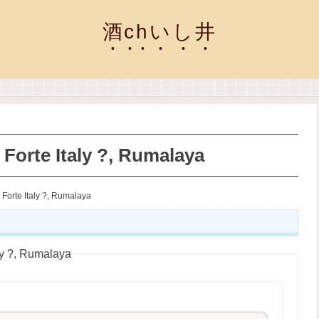
酒chいし井
orte Italy ?, Rumalaya
orte Italy ?, Rumalaya
y ?, Rumalaya