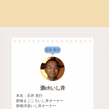
石井 英行
酒chいし井
本名：石井 英行
新橋まごころいし井オーナー
新橋洋楽いし井オーナー