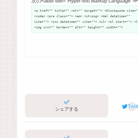
次の<abbr title="HyperText Markup Langu
<a href="" title="" rel="" target=""> <blockquote cite="
<code> <pre class=""> <em> <strong> <del datetime=""
cite=""> <ins datetime="" cite=""> <ul> <ol start=""> <l
<img src="" border="" alt="" height="" width="">
Twit
シェアする