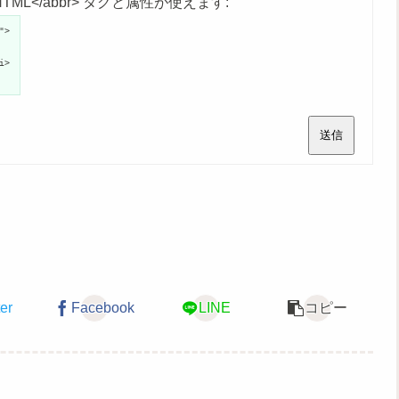
age">HTML</abbr> タグと属性が使えます:
">
i>
送信
ter
Facebook
LINE
コピー