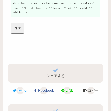
datetime="" cite=""> <ins datetime="" cite=""> <ul> <ol
start=""> <li> <img src="" border="" alt="" height=""
width="">
送信
シェアする
Twitter
Facebook
LINE
コピー