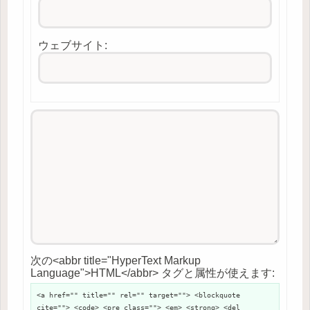
ウェブサイト:
次の<abbr title="HyperText Markup
Language">HTML</abbr> タグと属性が使えます:
<a href="" title="" rel="" target=""> <blockquote
cite=""> <code> <pre class=""> <em> <strong> <del