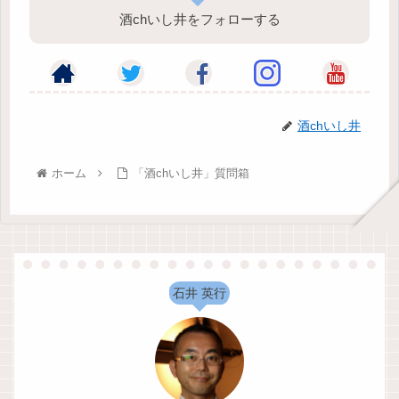
酒chいし井をフォローする
酒chいし井
ホーム
「酒chいし井」質問箱
石井 英行