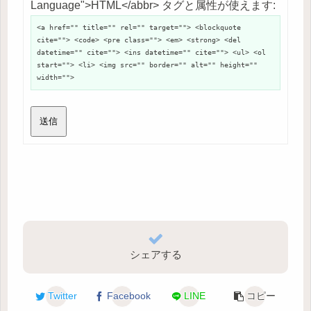
Language">HTML</abbr> タグと属性が使えます:
<a href="" title="" rel="" target=""> <blockquote
cite=""> <code> <pre class=""> <em> <strong> <del
datetime="" cite=""> <ins datetime="" cite=""> <ul> <ol
start=""> <li> <img src="" border="" alt="" height=""
width="">
送信
シェアする
Twitter
Facebook
LINE
コピー