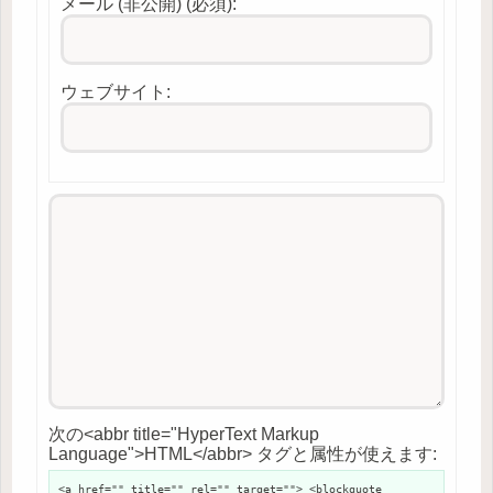
メール (非公開) (必須):
ウェブサイト:
次の<abbr title="HyperText Markup
Language">HTML</abbr> タグと属性が使えます:
<a href="" title="" rel="" target=""> <blockquote