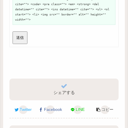
cite=""> <code> <pre class=""> <em> <strong> <del
datetime="" cite=""> <ins datetime="" cite=""> <ul> <ol
start=""> <li> <img src="" border="" alt="" height=""
width="">
送信
シェアする
Twitter
Facebook
LINE
コピー