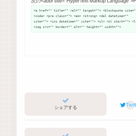
次の<abbr title="HyperText Markup Langu
<a href="" title="" rel="" target=""> <blockquote cite="
<code> <pre class=""> <em> <strong> <del datetime=""
cite=""> <ins datetime="" cite=""> <ul> <ol start=""> <l
<img src="" border="" alt="" height="" width="">
Twit
シェアする