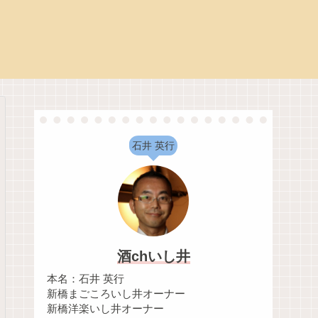
石井 英行
酒chいし井
本名：石井 英行
新橋まごころいし井オーナー
新橋洋楽いし井オーナー