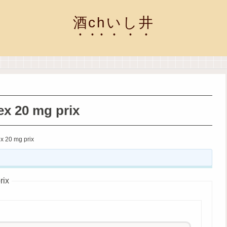
酒chいし井
ex 20 mg prix
x 20 mg prix
rix