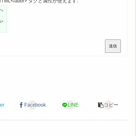
age">HTML</abbr> タグと属性が使えます:
">
i>
送信
ter
Facebook
LINE
コピー