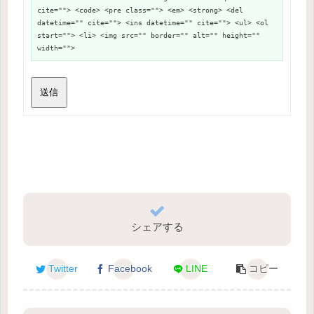
cite=""> <code> <pre class=""> <em> <strong> <del
datetime="" cite=""> <ins datetime="" cite=""> <ul> <ol
start=""> <li> <img src="" border="" alt="" height=""
width="">
送信
シェアする
Twitter
Facebook
LINE
コピー