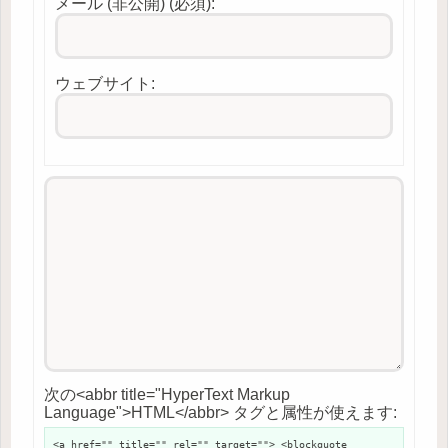
メール (非公開) (必須):
ウェブサイト:
次の<abbr title="HyperText Markup
Language">HTML</abbr> タグと属性が使えます:
<a href="" title="" rel="" target=""> <blockquote