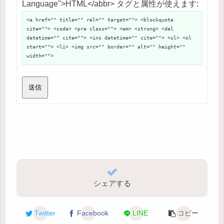
Language">HTML</abbr> タグと属性が使えます:
<a href="" title="" rel="" target=""> <blockquote
cite=""> <code> <pre class=""> <em> <strong> <del
datetime="" cite=""> <ins datetime="" cite=""> <ul> <ol
start=""> <li> <img src="" border="" alt="" height=""
width="">
送信
シェアする
Twitter
Facebook
LINE
コピー