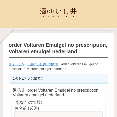
酒chいし井
order Voltaren Emulgel no prescription,
Voltaren emulgel nederland
フォーラム
›
「酒chいし井」質問箱
›
order Voltaren Emulgel no
prescription, Voltaren emulgel nederland
このトピックは空です。
返信先: order Voltaren Emulgel no prescription,
Voltaren emulgel nederland
あなたの情報:
お名前 (必須)