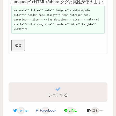
Language">HTML</abbr> タグと属性が使えます:
<a href="" title="" rel="" target=""> <blockquote
cite=""> <code> <pre class=""> <em> <strong> <del
datetime="" cite=""> <ins datetime="" cite=""> <ul> <ol
start=""> <li> <img src="" border="" alt="" height=""
width="">
送信
シェアする
Twitter
Facebook
LINE
コピー