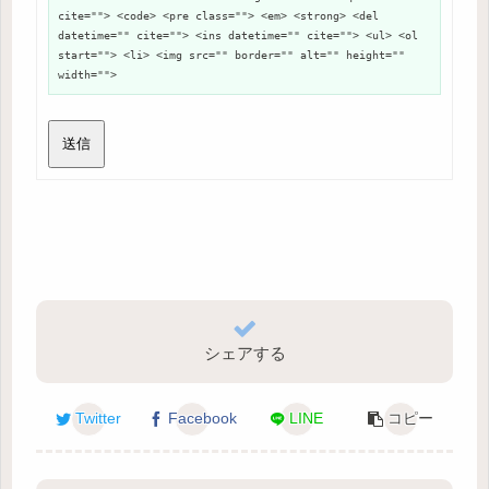
cite=""> <code> <pre class=""> <em> <strong> <del
datetime="" cite=""> <ins datetime="" cite=""> <ul> <ol
start=""> <li> <img src="" border="" alt="" height=""
width="">
送信
シェアする
Twitter
Facebook
LINE
コピー