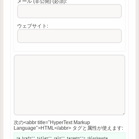
メール (非公開) (必須):
ウェブサイト:
次の<abbr title="HyperText Markup
Language">HTML</abbr> タグと属性が使えます:
<a href="" title="" rel="" target=""> <blockquote