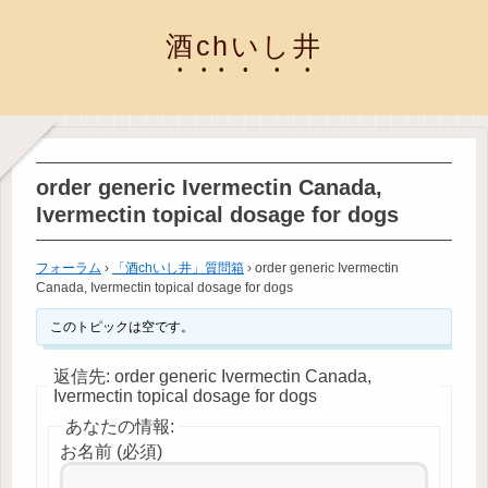
酒chいし井
order generic Ivermectin Canada,
Ivermectin topical dosage for dogs
フォーラム
›
「酒chいし井」質問箱
›
order generic Ivermectin
Canada, Ivermectin topical dosage for dogs
このトピックは空です。
返信先: order generic Ivermectin Canada,
Ivermectin topical dosage for dogs
あなたの情報:
お名前 (必須)