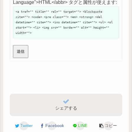
Language">HTML</abbr> タグと属性が使えます:
<a href="" title="" rel="" target=""> <blockquote
cite=""> <code> <pre class=""> <em> <strong> <del
datetime="" cite=""> <ins datetime="" cite=""> <ul> <ol
start=""> <li> <img src="" border="" alt="" height=""
width="">
送信
シェアする
Twitter
Facebook
LINE
コピー