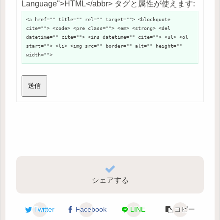
Language">HTML</abbr> タグと属性が使えます:
<a href="" title="" rel="" target=""> <blockquote
cite=""> <code> <pre class=""> <em> <strong> <del
datetime="" cite=""> <ins datetime="" cite=""> <ul> <ol
start=""> <li> <img src="" border="" alt="" height=""
width="">
送信
シェアする
Twitter
Facebook
LINE
コピー