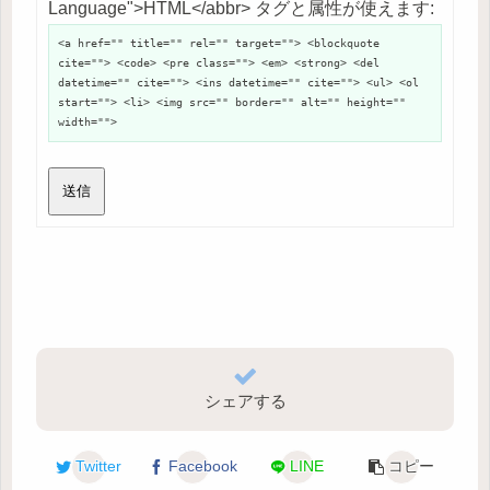
Language">HTML</abbr> タグと属性が使えます:
<a href="" title="" rel="" target=""> <blockquote
cite=""> <code> <pre class=""> <em> <strong> <del
datetime="" cite=""> <ins datetime="" cite=""> <ul> <ol
start=""> <li> <img src="" border="" alt="" height=""
width="">
送信
シェアする
Twitter
Facebook
LINE
コピー