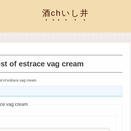
酒chいし井
t of estrace vag cream
t of estrace vag cream
ce vag cream