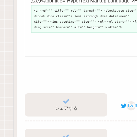
次の<abbr title="HyperText Markup Langu
<a href="" title="" rel="" target=""> <blockquote cite="
<code> <pre class=""> <em> <strong> <del datetime=""
cite=""> <ins datetime="" cite=""> <ul> <ol start=""> <l
<img src="" border="" alt="" height="" width="">
Twit
シェアする