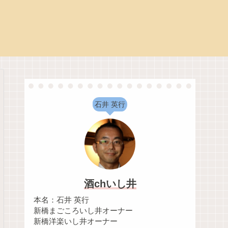
石井 英行
酒chいし井
本名：石井 英行
新橋まごころいし井オーナー
新橋洋楽いし井オーナー