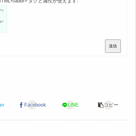
age">HTML</abbr> タグと属性が使えます:
">
i>
送信
ter
Facebook
LINE
コピー