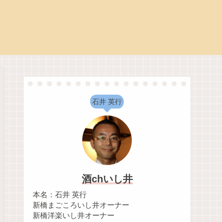
石井 英行
酒chいし井
本名：石井 英行
新橋まごころいし井オーナー
新橋洋楽いし井オーナー