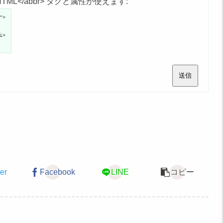
age">HTML</abbr> タグと属性が使えます:
">
i>
送信
ter
Facebook
LINE
コピー