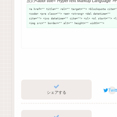
次の<abbr title="HyperText Markup Langu
<a href="" title="" rel="" target=""> <blockquote cite="
<code> <pre class=""> <em> <strong> <del datetime=""
cite=""> <ins datetime="" cite=""> <ul> <ol start=""> <l
<img src="" border="" alt="" height="" width="">
Twit
シェアする