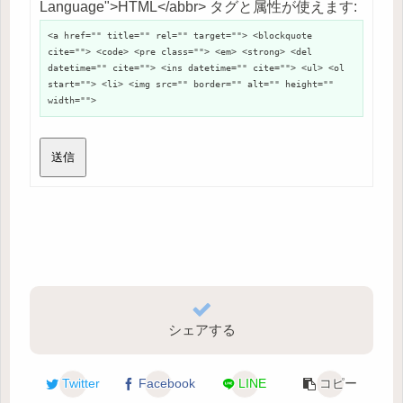
Language">HTML</abbr> タグと属性が使えます:
<a href="" title="" rel="" target=""> <blockquote
cite=""> <code> <pre class=""> <em> <strong> <del
datetime="" cite=""> <ins datetime="" cite=""> <ul> <ol
start=""> <li> <img src="" border="" alt="" height=""
width="">
送信
シェアする
Twitter
Facebook
LINE
コピー