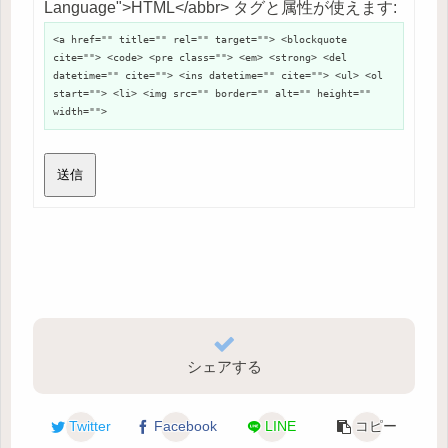
Language">HTML</abbr> タグと属性が使えます:
<a href="" title="" rel="" target=""> <blockquote
cite=""> <code> <pre class=""> <em> <strong> <del
datetime="" cite=""> <ins datetime="" cite=""> <ul> <ol
start=""> <li> <img src="" border="" alt="" height=""
width="">
送信
シェアする
Twitter
Facebook
LINE
コピー