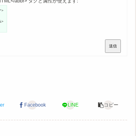
age">HTML</abbr> タグと属性が使えます:
">
i>
送信
ter
Facebook
LINE
コピー