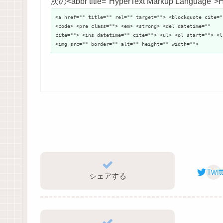
次の<abbr title="HyperText Markup Langu
<a href="" title="" rel="" target=""> <blockquote cite="
<code> <pre class=""> <em> <strong> <del datetime=""
cite=""> <ins datetime="" cite=""> <ul> <ol start=""> <l
<img src="" border="" alt="" height="" width="">
Twit
シェアする