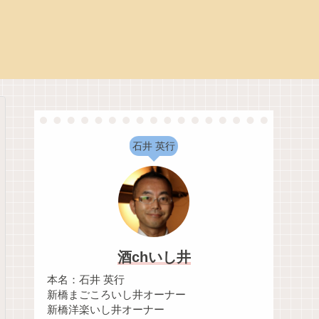
石井 英行
酒chいし井
本名：石井 英行
新橋まごころいし井オーナー
新橋洋楽いし井オーナー