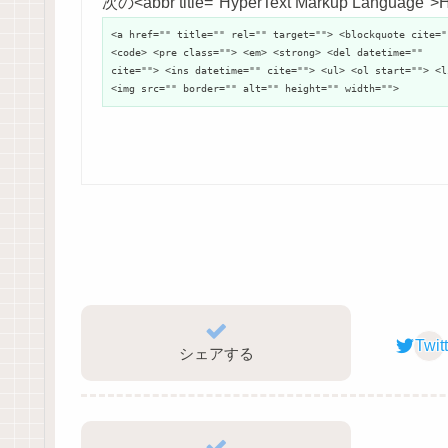
次の<abbr title="HyperText Markup Langu
<a href="" title="" rel="" target=""> <blockquote cite="
<code> <pre class=""> <em> <strong> <del datetime=""
cite=""> <ins datetime="" cite=""> <ul> <ol start=""> <l
<img src="" border="" alt="" height="" width="">
Twit
シェアする