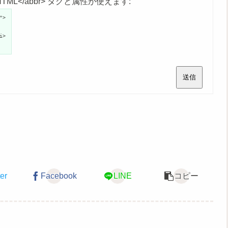
age">HTML</abbr> タグと属性が使えます:
">
i>
送信
ter
Facebook
LINE
コピー