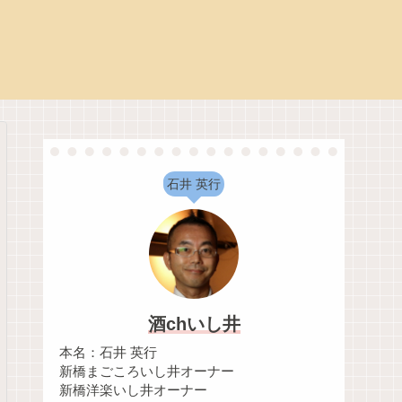
石井 英行
酒chいし井
本名：石井 英行
新橋まごころいし井オーナー
新橋洋楽いし井オーナー