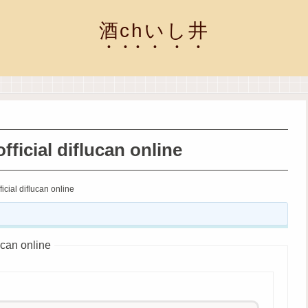
酒chいし井
fficial diflucan online
icial diflucan online
ucan online