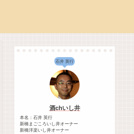
石井 英行
酒chいし井
本名：石井 英行
新橋まごころいし井オーナー
新橋洋楽いし井オーナー