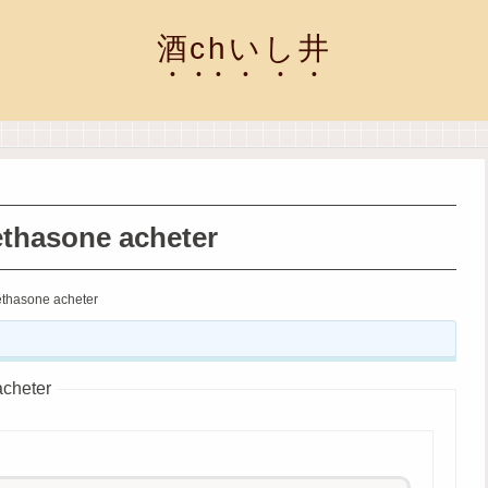
酒chいし井
thasone acheter
thasone acheter
cheter