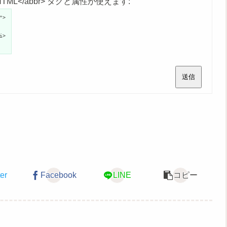
age">HTML</abbr> タグと属性が使えます:
">
i>
送信
ter
Facebook
LINE
コピー