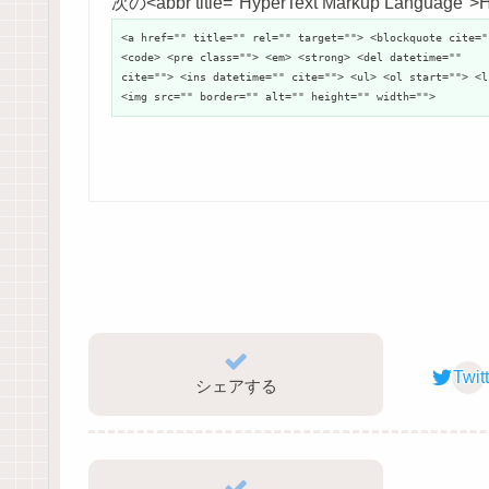
次の<abbr title="HyperText Markup Langu
<a href="" title="" rel="" target=""> <blockquote cite="
<code> <pre class=""> <em> <strong> <del datetime=""
cite=""> <ins datetime="" cite=""> <ul> <ol start=""> <l
<img src="" border="" alt="" height="" width="">
Twit
シェアする