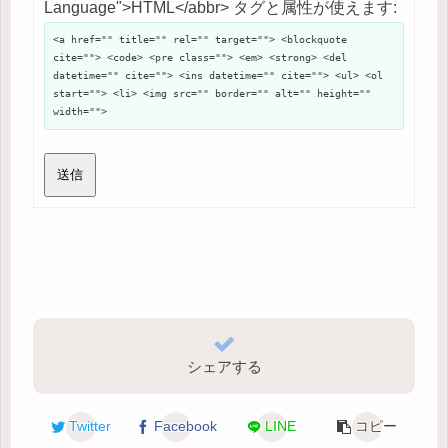
Language">HTML</abbr> タグと属性が使えます:
<a href="" title="" rel="" target=""> <blockquote
cite=""> <code> <pre class=""> <em> <strong> <del
datetime="" cite=""> <ins datetime="" cite=""> <ul> <ol
start=""> <li> <img src="" border="" alt="" height=""
width="">
送信
シェアする
Twitter
Facebook
LINE
コピー