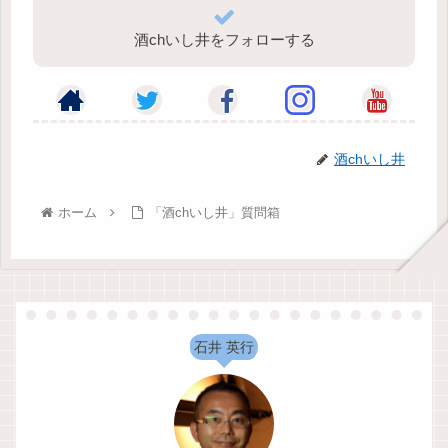
酒chいし井をフォローする
酒chいし井
ホーム
「酒chいし井」質問箱
石井 英行