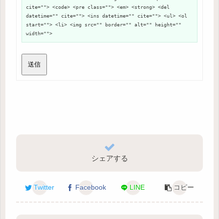
cite=""> <code> <pre class=""> <em> <strong> <del
datetime="" cite=""> <ins datetime="" cite=""> <ul> <ol
start=""> <li> <img src="" border="" alt="" height=""
width="">
送信
シェアする
Twitter
Facebook
LINE
コピー