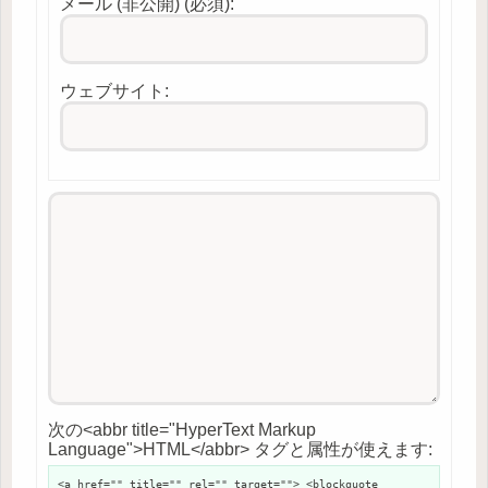
メール (非公開) (必須):
ウェブサイト:
次の<abbr title="HyperText Markup
Language">HTML</abbr> タグと属性が使えます:
<a href="" title="" rel="" target=""> <blockquote