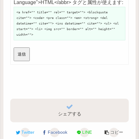
Language">HTML</abbr> タグと属性が使えます:
<a href="" title="" rel="" target=""> <blockquote
cite=""> <code> <pre class=""> <em> <strong> <del
datetime="" cite=""> <ins datetime="" cite=""> <ul> <ol
start=""> <li> <img src="" border="" alt="" height=""
width="">
送信
シェアする
Twitter
Facebook
LINE
コピー