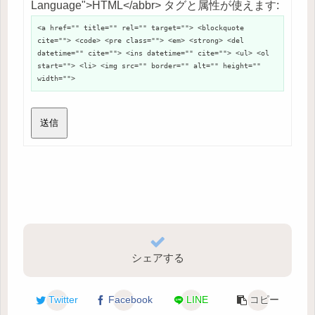
Language">HTML</abbr> タグと属性が使えます:
<a href="" title="" rel="" target=""> <blockquote
cite=""> <code> <pre class=""> <em> <strong> <del
datetime="" cite=""> <ins datetime="" cite=""> <ul> <ol
start=""> <li> <img src="" border="" alt="" height=""
width="">
送信
シェアする
Twitter
Facebook
LINE
コピー