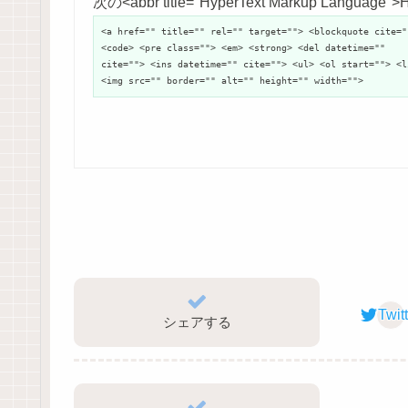
次の<abbr title="HyperText Markup Langu
<a href="" title="" rel="" target=""> <blockquote cite="
<code> <pre class=""> <em> <strong> <del datetime=""
cite=""> <ins datetime="" cite=""> <ul> <ol start=""> <l
<img src="" border="" alt="" height="" width="">
Twit
シェアする