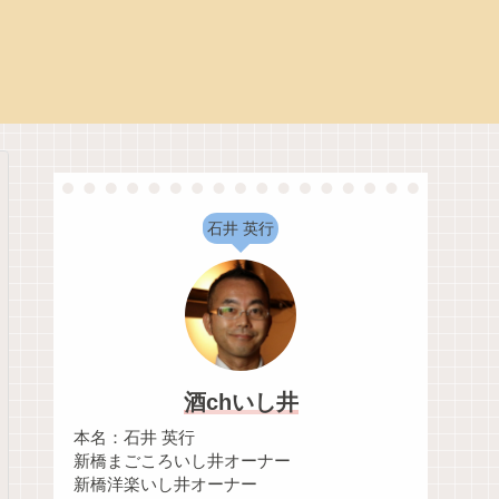
石井 英行
酒chいし井
本名：石井 英行
新橋まごころいし井オーナー
新橋洋楽いし井オーナー