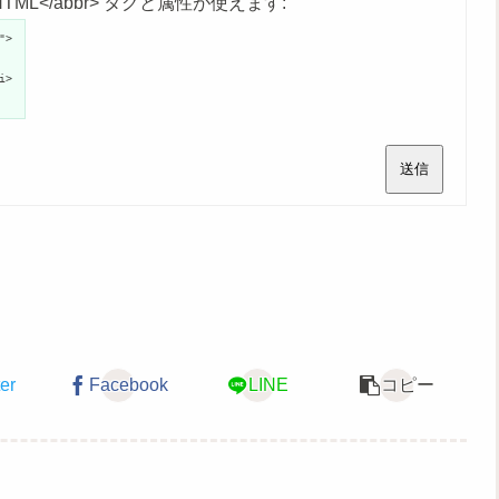
age">HTML</abbr> タグと属性が使えます:
">
i>
送信
ter
Facebook
LINE
コピー