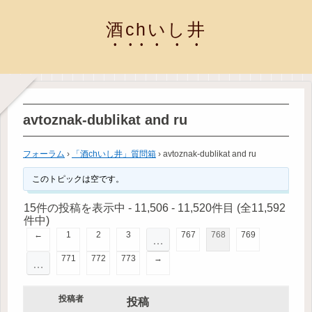
酒chいし井
avtoznak-dublikat and ru
フォーラム
›
「酒chいし井」質問箱
›
avtoznak-dublikat and ru
このトピックは空です。
15件の投稿を表示中 - 11,506 - 11,520件目 (全11,592
件中)
←
1
2
3
767
768
769
…
771
772
773
→
…
投稿者
投稿