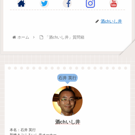
酒chいし井
ホーム
「酒chいし井」質問箱
石井 英行
酒chいし井
本名：石井 英行
新橋まごころいし井オーナー