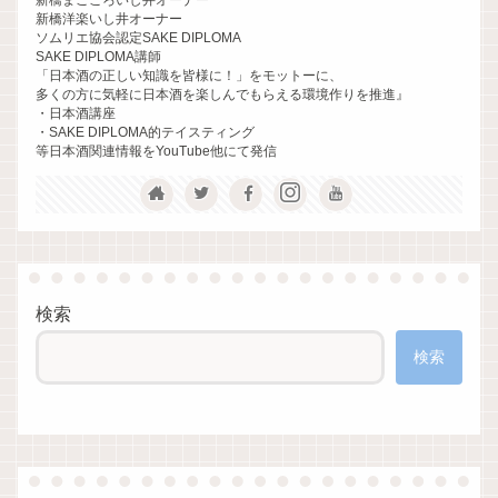
新橋洋楽いし井オーナー
ソムリエ協会認定SAKE DIPLOMA
SAKE DIPLOMA講師
「日本酒の正しい知識を皆様に！」をモットーに、
多くの方に気軽に日本酒を楽しんでもらえる環境作りを推進』
・日本酒講座
・SAKE DIPLOMA的テイスティング
等日本酒関連情報をYouTube他にて発信
検索
検索