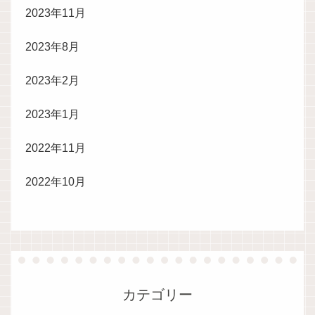
2023年11月
2023年8月
2023年2月
2023年1月
2022年11月
2022年10月
カテゴリー