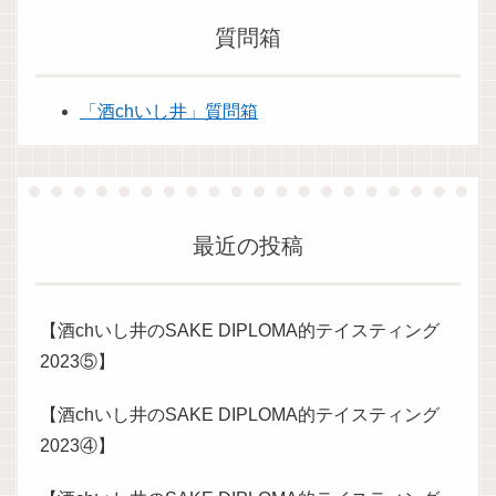
質問箱
「酒chいし井」質問箱
最近の投稿
【酒chいし井のSAKE DIPLOMA的テイスティング
2023⑤】
【酒chいし井のSAKE DIPLOMA的テイスティング
2023④】