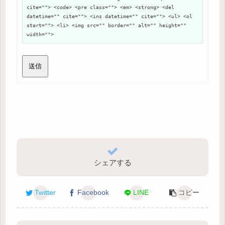
cite=""> <code> <pre class=""> <em> <strong> <del
datetime="" cite=""> <ins datetime="" cite=""> <ul> <ol
start=""> <li> <img src="" border="" alt="" height=""
width="">
送信
シェアする
Twitter
Facebook
LINE
コピー