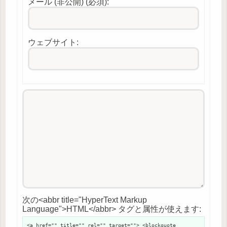
メール (非公開) (必須):
ウェブサイト:
次の<abbr title="HyperText Markup
Language">HTML</abbr> タグと属性が使えます:
<a href="" title="" rel="" target=""> <blockquote