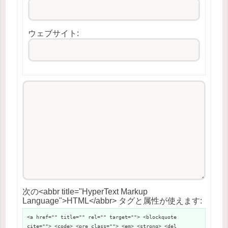
ウェブサイト:
次の<abbr title="HyperText Markup
Language">HTML</abbr> タグと属性が使えます:
<a href="" title="" rel="" target=""> <blockquote
cite=""> <code> <pre class=""> <em> <strong> <del