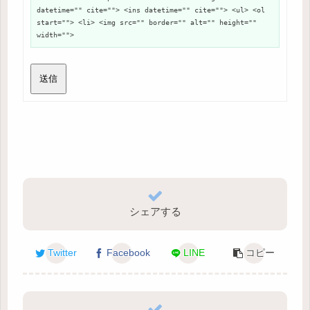
datetime="" cite=""> <ins datetime="" cite=""> <ul> <ol
start=""> <li> <img src="" border="" alt="" height=""
width="">
送信
シェアする
Twitter
Facebook
LINE
コピー