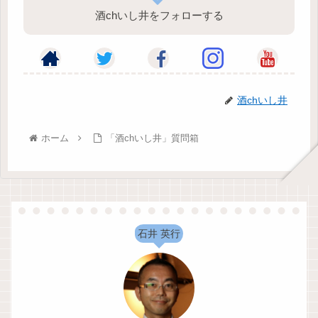
酒chいし井をフォローする
酒chいし井
ホーム
「酒chいし井」質問箱
石井 英行