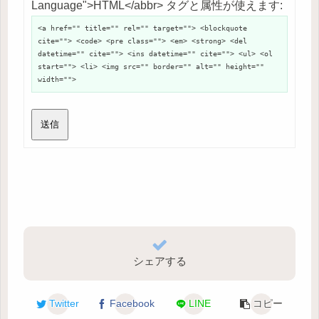
Language">HTML</abbr> タグと属性が使えます:
<a href="" title="" rel="" target=""> <blockquote
cite=""> <code> <pre class=""> <em> <strong> <del
datetime="" cite=""> <ins datetime="" cite=""> <ul> <ol
start=""> <li> <img src="" border="" alt="" height=""
width="">
送信
シェアする
Twitter
Facebook
LINE
コピー