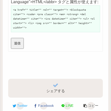
Language">HTML</abbr> タグと属性が使えます:
<a href="" title="" rel="" target=""> <blockquote
cite=""> <code> <pre class=""> <em> <strong> <del
datetime="" cite=""> <ins datetime="" cite=""> <ul> <ol
start=""> <li> <img src="" border="" alt="" height=""
width="">
送信
シェアする
Twitter
Facebook
LINE
コピー