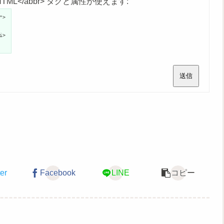
age">HTML</abbr> タグと属性が使えます:
">
i>
送信
ter
Facebook
LINE
コピー