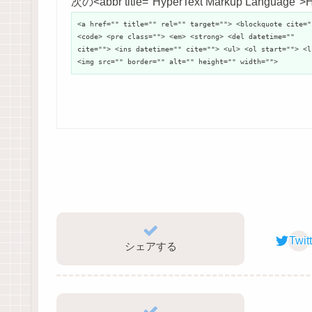
次の<abbr title="HyperText Markup Langu
<a href="" title="" rel="" target=""> <blockquote cite="
<code> <pre class=""> <em> <strong> <del datetime=""
cite=""> <ins datetime="" cite=""> <ul> <ol start=""> <l
<img src="" border="" alt="" height="" width="">
Twit
シェアする