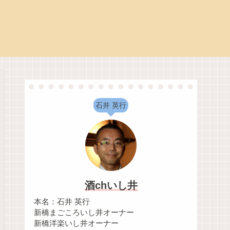
石井 英行
酒chいし井
本名：石井 英行
新橋まごころいし井オーナー
新橋洋楽いし井オーナー