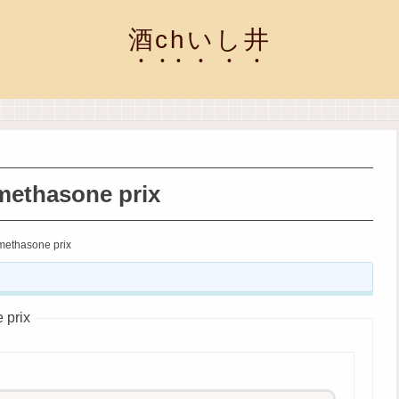
酒chいし井
methasone prix
methasone prix
 prix