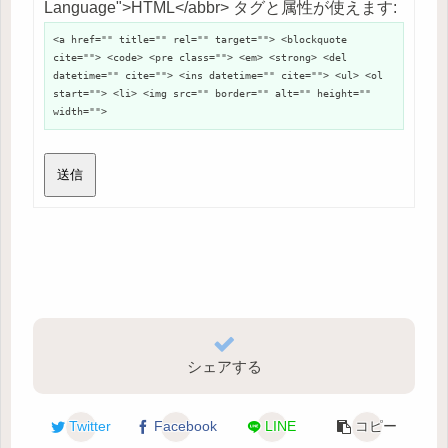
Language">HTML</abbr> タグと属性が使えます:
<a href="" title="" rel="" target=""> <blockquote
cite=""> <code> <pre class=""> <em> <strong> <del
datetime="" cite=""> <ins datetime="" cite=""> <ul> <ol
start=""> <li> <img src="" border="" alt="" height=""
width="">
送信
シェアする
Twitter
Facebook
LINE
コピー