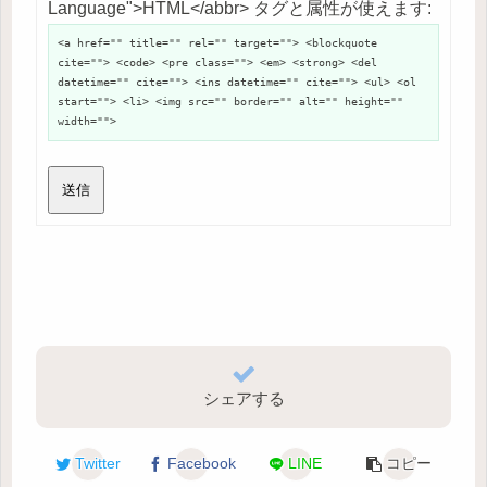
Language">HTML</abbr> タグと属性が使えます:
<a href="" title="" rel="" target=""> <blockquote
cite=""> <code> <pre class=""> <em> <strong> <del
datetime="" cite=""> <ins datetime="" cite=""> <ul> <ol
start=""> <li> <img src="" border="" alt="" height=""
width="">
送信
シェアする
Twitter
Facebook
LINE
コピー