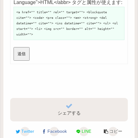
Language">HTML</abbr> タグと属性が使えます:
<a href="" title="" rel="" target=""> <blockquote
cite=""> <code> <pre class=""> <em> <strong> <del
datetime="" cite=""> <ins datetime="" cite=""> <ul> <ol
start=""> <li> <img src="" border="" alt="" height=""
width="">
送信
シェアする
Twitter
Facebook
LINE
コピー