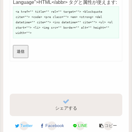
Language">HTML</abbr> タグと属性が使えます:
<a href="" title="" rel="" target=""> <blockquote
cite=""> <code> <pre class=""> <em> <strong> <del
datetime="" cite=""> <ins datetime="" cite=""> <ul> <ol
start=""> <li> <img src="" border="" alt="" height=""
width="">
送信
シェアする
Twitter
Facebook
LINE
コピー