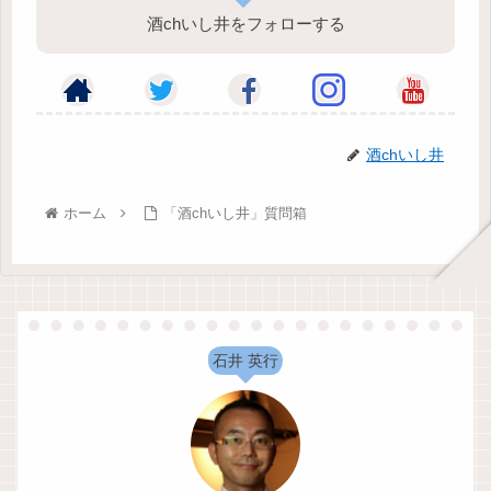
酒chいし井をフォローする
酒chいし井
ホーム
「酒chいし井」質問箱
石井 英行