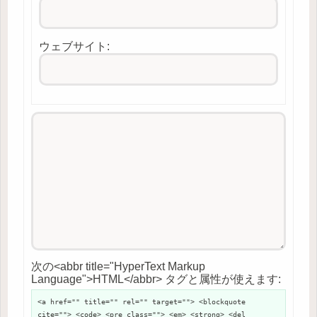
ウェブサイト:
次の<abbr title="HyperText Markup
Language">HTML</abbr> タグと属性が使えます:
<a href="" title="" rel="" target=""> <blockquote
cite=""> <code> <pre class=""> <em> <strong> <del