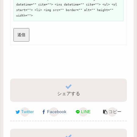
datetime="" cite=""> <ins datetime="" cite=""> <ul> <ol
start=""> <li> <img src="" border="" alt="" height=""
width="">
送信
シェアする
Twitter
Facebook
LINE
コピー