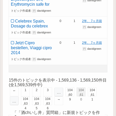
davidgreen
Erythromycin safe for
トピック作成者:
davidgreen
Celebrex Spain,
0
1
2年、 7ヶ月前
Dosage du celebrex
davidgreen
トピック作成者:
davidgreen
Jetzt Cipro
0
1
2年、 7ヶ月前
bestellen, Viaggi cipro
davidgreen
2014
トピック作成者:
davidgreen
15件のトピックを表示中 - 1,569,136 - 1,569,150件目
(全1,569,539件中)
←
1
2
3
104
104
104
…
,60
,61
,61
104
104
104
→
9
0
1
…
,63
,63
,63
4
5
6
「「酒chいし井」質問箱」に新規トピックを作