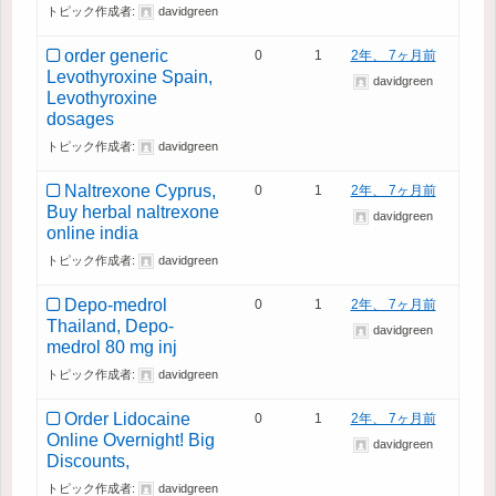
トピック作成者:
davidgreen
order generic
0
1
2年、 7ヶ月前
Levothyroxine Spain,
davidgreen
Levothyroxine
dosages
トピック作成者:
davidgreen
Naltrexone Cyprus,
0
1
2年、 7ヶ月前
Buy herbal naltrexone
davidgreen
online india
トピック作成者:
davidgreen
Depo-medrol
0
1
2年、 7ヶ月前
Thailand, Depo-
davidgreen
medrol 80 mg inj
トピック作成者:
davidgreen
Order Lidocaine
0
1
2年、 7ヶ月前
Online Overnight! Big
davidgreen
Discounts,
トピック作成者:
davidgreen