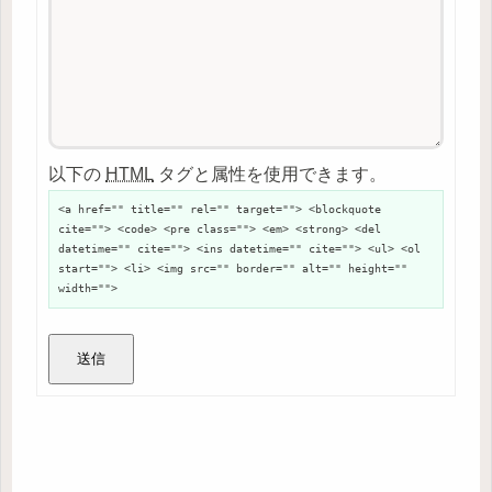
以下の
HTML
タグと属性を使用できます。
<a href="" title="" rel="" target=""> <blockquote
cite=""> <code> <pre class=""> <em> <strong> <del
datetime="" cite=""> <ins datetime="" cite=""> <ul> <ol
start=""> <li> <img src="" border="" alt="" height=""
width="">
送信