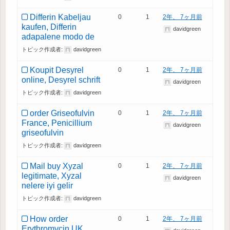
Differin Kabeljau
0
1
2年、 7ヶ月前
kaufen, Differin
davidgreen
adapalene modo de
トピック作成者:
davidgreen
Koupit Desyrel
0
1
2年、 7ヶ月前
online, Desyrel schrift
davidgreen
トピック作成者:
davidgreen
order Griseofulvin
0
1
2年、 7ヶ月前
France, Penicillium
davidgreen
griseofulvin
トピック作成者:
davidgreen
Mail buy Xyzal
0
1
2年、 7ヶ月前
legitimate, Xyzal
davidgreen
nelere iyi gelir
トピック作成者:
davidgreen
How order
0
1
2年、 7ヶ月前
Erythromycin UK,