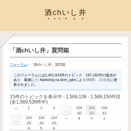
酒chいし井
「酒chいし井」質問箱
フォーラム
›
「酒chいし井」質問箱
このフォーラムには1,401,933件のトピック、197,182件の返信が
あり、最後に
Narkolog na dom_pjkr
により
2時間、 21分前
に更
新されました。
15件のトピックを表示中 - 1,569,136 - 1,569,150件目
(全1,569,539件中)
←
1
2
3
104
104
104
…
,60
,61
,61
104
104
104
→
9
0
1
…
,63
,63
,63
4
5
6