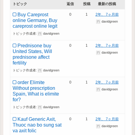
トピック
返信
投稿
最新の投稿
Buy Careprost
0
1
2年、 7ヶ月前
online Germany, Buy
davidgreen
careprost online legit
トピック作成者:
davidgreen
Prednisone buy
0
1
2年、 7ヶ月前
United States, Will
davidgreen
prednisone affect
fertility
トピック作成者:
davidgreen
order Elimite
0
1
2年、 7ヶ月前
Without prescription
davidgreen
Spain, What is elimite
for?
トピック作成者:
davidgreen
Kauf Generic Axit,
0
1
2年、 7ヶ月前
Thuoc nao bo sung sat
davidgreen
va axit folic